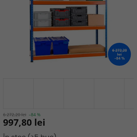
stele.
6 272,20
lei
–84 %
6 272,20 lei
–84 %
997,80 lei
Evaluare