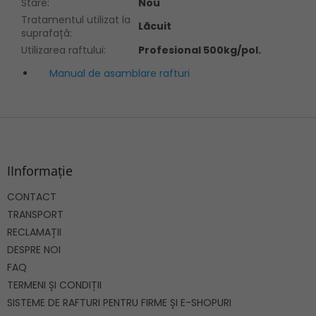
Stare
:
Nou
Tratamentul utilizat la
Lăcuit
suprafață
:
Utilizarea raftului
:
Profesional 500kg/pol.
Manual de asamblare rafturi
S
u
b
s
IInformație
o
CONTACT
l
TRANSPORT
RECLAMAȚII
DESPRE NOI
FAQ
TERMENI ȘI CONDIȚII
SISTEME DE RAFTURI PENTRU FIRME ȘI E-SHOPURI