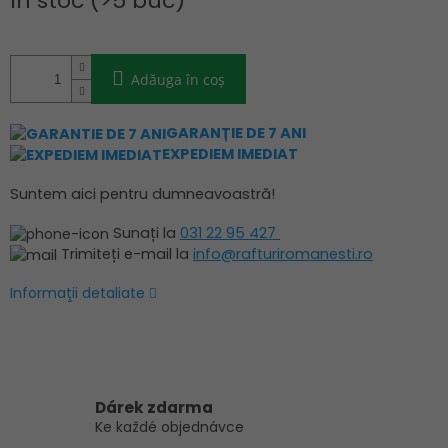
În stoc
(>5 buc)
preţ:
Adăuga în coş
GARANȚIE DE 7 ANI
EXPEDIEM IMEDIAT
Suntem aici pentru dumneavoastră!
Sunați la
031 22 95 427
Trimiteți e-mail la
info@rafturiromanesti.ro
Informaţii detaliate
Dárek zdarma
Ke každé objednávce