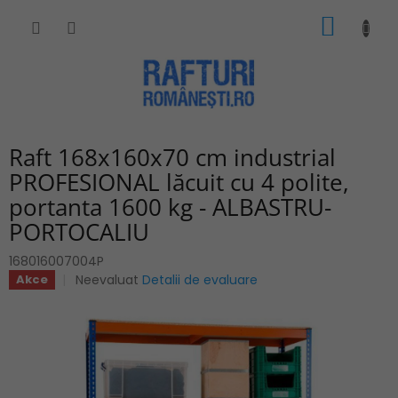
Treci
COŞ
la
conținut
DE
CUMPĂ
Raft 168x160x70 cm industrial
PROFESIONAL lăcuit cu 4 polite,
portanta 1600 kg - ALBASTRU-
PORTOCALIU
168016007004P
Evaluarea
Neevaluat
Detalii de evaluare
Akce
medie
a
produsului
este
0,0
din
5