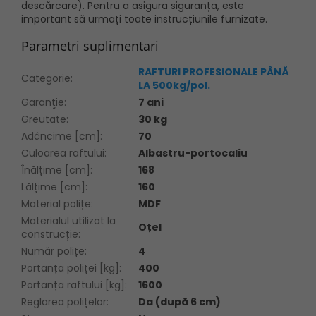
descărcare). Pentru a asigura siguranța, este
important să urmați toate instrucțiunile furnizate.
Parametri suplimentari
RAFTURI PROFESIONALE PÂNĂ
Categorie
:
LA 500kg/pol.
Garanţie
:
7 ani
Greutate
:
30 kg
Adâncime [cm]
:
70
Culoarea raftului
:
Albastru-portocaliu
Înălțime [cm]
:
168
Lălțime [cm]
:
160
Material polițe
:
MDF
Materialul utilizat la
Oțel
construcție
:
Număr polițe
:
4
Portanța poliței [kg]
:
400
Portanța raftului [kg]
:
1600
Reglarea polițelor
:
Da (după 6 cm)