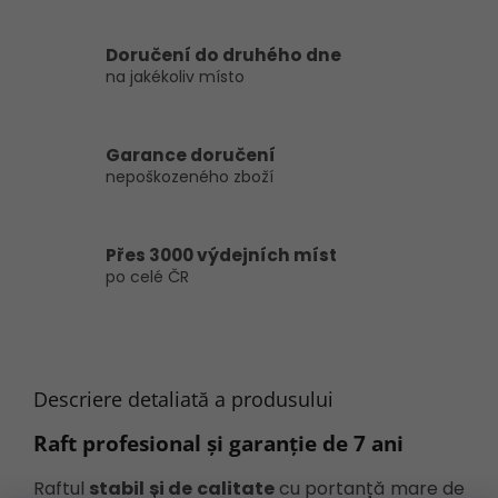
Doručení do druhého dne
na jakékoliv místo
Garance doručení
nepoškozeného zboží
Přes 3000 výdejních míst
po celé ČR
Descriere detaliată a produsului
Raft profesional
și garanție de 7 ani
Raftul
stabil și de calitate
cu portanță mare de