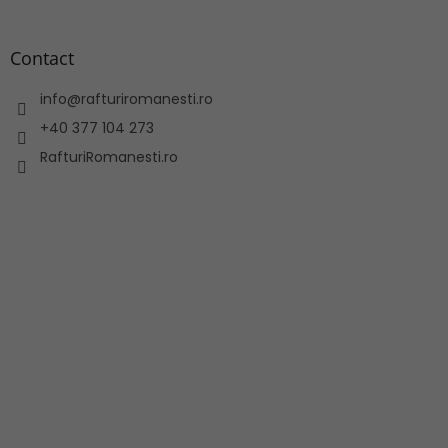
Contact
info
@
rafturiromanesti.ro
+40 377 104 273
RafturiRomanesti.ro