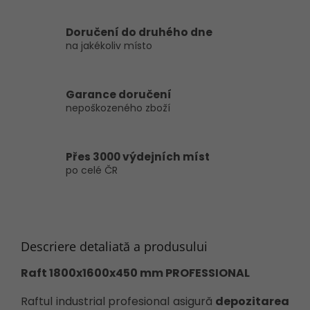
Doručení do druhého dne
na jakékoliv místo
Garance doručení
nepoškozeného zboží
Přes 3000 výdejních míst
po celé ČR
Descriere detaliată a produsului
Raft 1800x1600x450 mm PROFESSIONAL
Raftul industrial profesional asigură
depozitarea