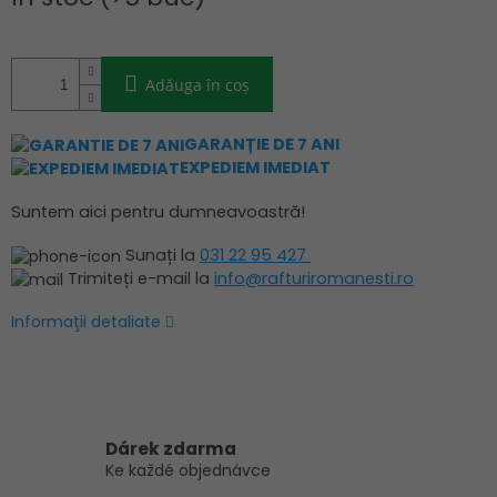
preţ:
Adăuga în coş
GARANȚIE DE 7 ANI
EXPEDIEM IMEDIAT
Suntem aici pentru dumneavoastră!
Sunați la
031 22 95 427
Trimiteți e-mail la
info@rafturiromanesti.ro
Informaţii detaliate
Dárek zdarma
Ke každé objednávce