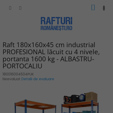
Treci
COŞ
la
conținut
DE
CUMPĂ
Raft 180x160x45 cm industrial
PROFESIONAL lăcuit cu 4 nivele,
portanta 1600 kg - ALBASTRU-
PORTOCALIU
180016004504PUK
Evaluarea
Neevaluat
Detalii de evaluare
medie
a
produsului
este
0,0
din
5