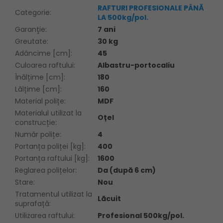
RAFTURI PROFESIONALE PÂNĂ
Categorie
:
LA 500kg/pol.
Garanţie
:
7 ani
Greutate
:
30 kg
Adâncime [cm]
:
45
Culoarea raftului
:
Albastru-portocaliu
Înălțime [cm]
:
180
Lălțime [cm]
:
160
Material polițe
:
MDF
Materialul utilizat la
Oțel
construcție
:
Număr polițe
:
4
Portanța poliței [kg]
:
400
Portanța raftului [kg]
:
1600
Reglarea polițelor
:
Da (după 6 cm)
Stare
:
Nou
Tratamentul utilizat la
Lăcuit
suprafață
:
Utilizarea raftului
:
Profesional 500kg/pol.