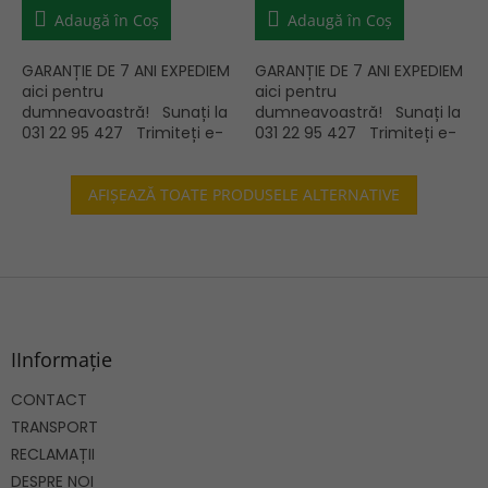
Adaugă în Coş
Adaugă în Coş
GARANȚIE DE 7 ANI EXPEDIEM IMEDIAT Suntem
GARANȚIE DE 7 ANI EXPEDIEM I
aici pentru
aici pentru
dumneavoastră! Sunați la
dumneavoastră! Sunați la
031 22 95 427 Trimiteți e-
031 22 95 427 Trimiteți e-
mail la
mail la
info@rafturiromanesti.ro
info@rafturiromanesti.ro
AFIŞEAZĂ TOATE PRODUSELE ALTERNATIVE
S
u
b
s
IInformație
o
CONTACT
l
TRANSPORT
RECLAMAȚII
DESPRE NOI