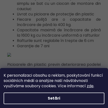
simplu se bat cu un ciocan de montare din
cauciuc
Livrat cu picioare de protecție din plastic
Fiecare poliță are o capacitate de
încărcare de până la 400 kg.
Capacitate maximă de încărcare de până
la 1600 kg cu încărcare uniformă a rafturilor
Rafturile sunt reglabile în trepte de 6 cm
Garanție de 7 ani
Picioarele din plastic previn deteriorarea podelei
și, în același timp, asigură stabilitatea raftului,
pachetul include 4 bucăți.
K personalizaci obsahu a reklam, poskytování funkcí
sociálních médií a analýze naší návštěvnosti
Parametrii tehnici:
využíváme soubory cookies. Více informací
zde
.
Înălțime [mm]
1800
Setări
Lățime [mm]
1600