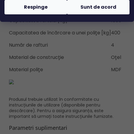
Respinge
Sunt de acord
Adâncime [mm]
450
Capacitatea raftului [kg]
1600
Capacitatea de încărcare a unei polițe [kg]
400
Număr de rafturi
4
Material de construcție
Oțel
Material polițe
MDF
Produsul trebuie utilizat în conformitate cu
instrucțiunile de utilizare (disponibile pentru
descărcare). Pentru a asigura siguranța, este
important să urmați toate instrucțiunile furnizate.
Parametri suplimentari