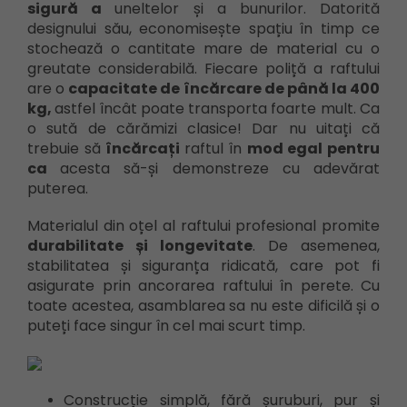
sigură a
uneltelor și a bunurilor. Datorită
designului său, economisește spațiu în timp ce
stochează o cantitate mare de material cu o
greutate considerabilă. Fiecare poliță a raftului
are o
capacitate de încărcare de până la 400
kg,
astfel încât poate transporta foarte mult. Ca
o sută de cărămizi clasice! Dar nu uitați că
trebuie să
încărcați
raftul în
mod egal pentru
ca
acesta să-și demonstreze cu adevărat
puterea.
Materialul din oțel al raftului profesional promite
durabilitate și longevitate
. De asemenea,
stabilitatea și siguranța ridicată, care pot fi
asigurate prin ancorarea raftului în perete. Cu
toate acestea, asamblarea sa nu este dificilă și o
puteți face singur în cel mai scurt timp.
Construcție simplă, fără șuruburi, pur și