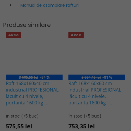
Manual de asamblare rafturi
Akce
Akce
3 605,55 lei
–84 %
3 994,45 lei
–81 %
Raft 168x160x40 cm
Raft 168x160x60 cm
industrial PROFESIONAL
industrial PROFESIONAL
lăcuit cu 4 nivele,
lăcuit cu 4 nivele,
portanta 1600 kg -
portanta 1600 kg -
ALBASTRU-PORTOCALIU
ALBASTRU-PORTOCALIU
În stoc
(>5 buc)
În stoc
(>5 buc)
575,55 lei
753,35 lei