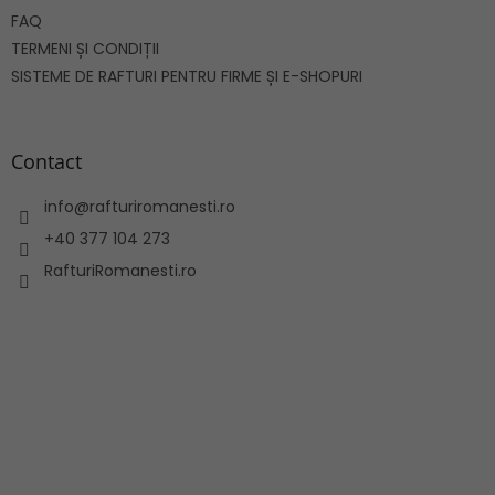
FAQ
TERMENI ȘI CONDIȚII
SISTEME DE RAFTURI PENTRU FIRME ȘI E-SHOPURI
Contact
info
@
rafturiromanesti.ro
+40 377 104 273
RafturiRomanesti.ro