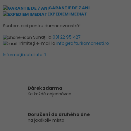
GARANȚIE DE 7 ANI
EXPEDIEM IMEDIAT
Suntem aici pentru dumneavoastră!
Sunați la
031 22 95 427
Trimiteți e-mail la
info@rafturiromanesti.ro
Informaţii detaliate
Dárek zdarma
Ke každé objednávce
Doručení do druhého dne
na jakékoliv místo