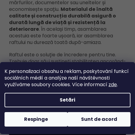
mărfurilor, documentelor sau uneltelor și
economisește spațiu.
Materialul de înaltă
calitate și construcția durabilă asigură o
durată lungă de viață și rezistență la
deteriorare
. În același timp, asamblarea
acestuia este foarte ușoară, iar asamblarea
raftului nu durează toată după-amiaza.
Raftul este o soluție de încredere pentru tine.
Trebuie doar să-i susțineți stabilitatea ancorând-
o pe perete și să vă bucurați de spațiul perfect
K personalizaci obsahu a reklam, poskytování funkcí
folosit și de depozitarea uneltelor
sociálních médií a analýze naší návštěvnosti
dumneavoastră.
Și nu uitați, capacitatea de
využíváme soubory cookies. Více informací
zde
.
încărcare specificată se aplică dacă raftul
este încărcat uniform.
Setări
Respinge
Sunt de acord