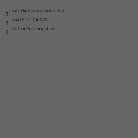
info
@
rafturiromanesti.ro
+40 377 104 273
RafturiRomanesti.ro