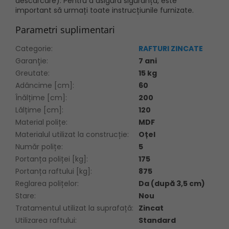
descărcare). Pentru a asigura siguranța, este
important să urmați toate instrucțiunile furnizate.
Parametri suplimentari
Categorie
:
RAFTURI ZINCATE
Garanţie
:
7 ani
Greutate
:
15 kg
Adâncime [cm]
:
60
Înălțime [cm]
:
200
Lălțime [cm]
:
120
Material polițe
:
MDF
Materialul utilizat la construcție
:
Oțel
Număr polițe
:
5
Portanța poliței [kg]
:
175
Portanța raftului [kg]
:
875
Reglarea polițelor
:
Da (după 3,5 cm)
Stare
:
Nou
Tratamentul utilizat la suprafață
:
Zincat
Utilizarea raftului
:
Standard