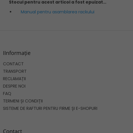
Stocul pentru acest articol a fost epuizat…
Manual pentru asamblarea rackului
S
u
b
s
IInformație
o
CONTACT
l
TRANSPORT
RECLAMAȚII
DESPRE NOI
FAQ
TERMENI ȘI CONDIȚII
SISTEME DE RAFTURI PENTRU FIRME ȘI E-SHOPURI
Contact