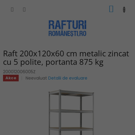
Treci
COŞ
la
conținut
DE
CUMPĂ
Raft 200x120x60 cm metalic zincat
cu 5 polite, portanta 875 kg
200012006005Z
Evaluarea
Neevaluat
Detalii de evaluare
Akce
medie
a
produsului
este
0,0
din
5
stele.