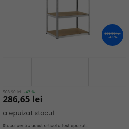
508,90 lei
–43 %
508,90 lei
–43 %
286,65 lei
Evaluare
a epuizat stocul
preţ:
Stocul pentru acest articol a fost epuizat…