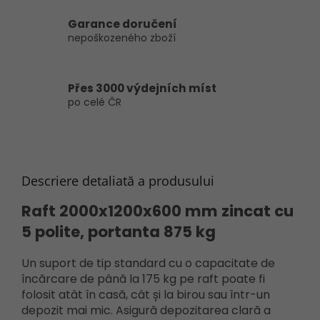
Garance doručení
nepoškozeného zboží
Přes 3000 výdejních míst
po celé ČR
Descriere detaliată a produsului
Raft
2000x1200x600 mm
zincat cu
5 polite, portanta 875 kg
Un suport de tip standard cu o capacitate de
încărcare de până la 175 kg pe raft poate fi
folosit atât în ​​casă, cât și la birou sau într-un
depozit mai mic. Asigură depozitarea clară a