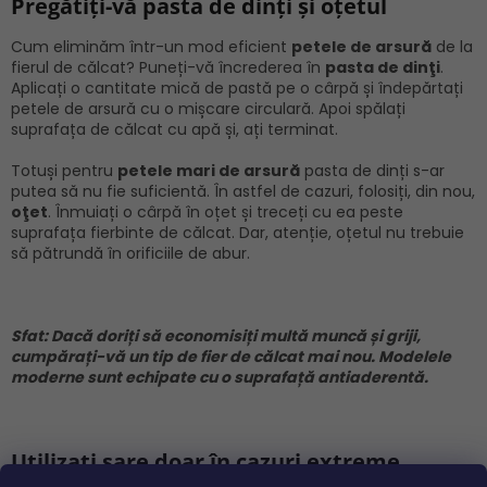
Pregătiți-vă pasta de dinți și oțetul
Cum eliminăm într-un mod eficient
petele de arsură
de la
fierul de călcat? Puneți-vă încrederea în
pasta de dinţi
.
Aplicați o cantitate mică de pastă pe o cârpă și îndepărtați
petele de arsură cu o mișcare circulară. Apoi spălați
suprafața de călcat cu apă și, ați terminat.
Totuși pentru
petele mari de arsură
pasta de dinți s-ar
putea să nu fie suficientă. În astfel de cazuri, folosiți, din nou,
oţet
. Înmuiați o cârpă în oțet și treceți cu ea peste
suprafața fierbinte de călcat. Dar, atenție, oțetul nu trebuie
să pătrundă în orificiile de abur.
Sfat: Dacă doriți să economisiți multă muncă și griji,
cumpărați-vă un tip de fier de călcat mai nou. Modelele
moderne sunt echipate cu o suprafață antiaderentă.
Utilizați sare doar în cazuri extreme