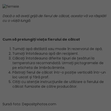
Dacă o să aveți grijă de fierul de călcat, acesta vă va răsplăti
cu o viață lungă.
Cum să prelungiți viața fierului de călcat
Turnați apă distilată sau moale în rezervorul de apă.
Turnați întotdeauna apă din recipient.
Călcați întotdeauna diferite tipuri de țesături la
temperatura recomandată. Urmați pictogramele de
pe eticheta de îmbrăcăminte.
Păstrați fierul de călcat într-o poziție verticală într-un
loc uscat și fără praf.
Citiți cu atenție instrucțiunile de utilizare a fierului de
călcat furnizate de către producător.
Sursă foto: Depositphotos.com