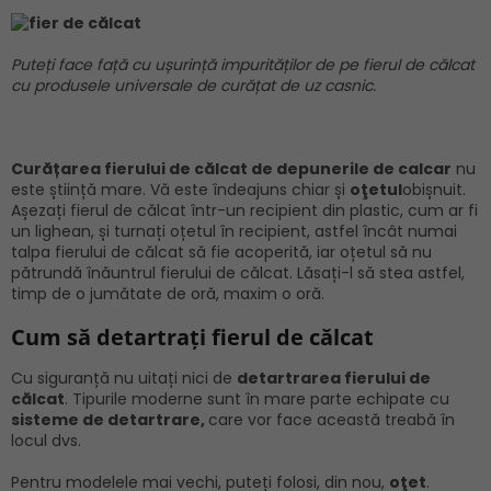
Puteți face față cu ușurință impurităților de pe fierul de călcat
cu produsele universale de curățat de uz casnic.
Curățarea fierului de călcat de depunerile de calcar
nu
este știință mare. Vă este îndeajuns chiar și
oţetul
obișnuit.
Așezați fierul de călcat într-un recipient din plastic, cum ar fi
un lighean, și turnați oțetul în recipient, astfel încât numai
talpa fierului de călcat să fie acoperită, iar oțetul să nu
pătrundă înăuntrul fierului de călcat. Lăsați-l să stea astfel,
timp de o jumătate de oră, maxim o oră.
Cum să detartrați fierul de călcat
Cu siguranță nu uitați nici de
detartrarea fierului de
călcat
. Tipurile moderne sunt în mare parte echipate cu
sisteme de detartrare,
care vor face această treabă în
locul dvs.
Pentru modelele mai vechi, puteți folosi, din nou,
oţet
.