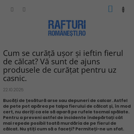
Treci
COŞ
la
conținut
DE
CUMPĂ
Cum se curăță ușor și ieftin fierul
de călcat? Vă sunt de ajuns
produsele de curățat pentru uz
casnic.
22.10.2025
Bucăți de țesătură arse sau depuneri de calcar. Astfel
de pete pot apărea pe talpa fierului de călcat și, în mod
cert, nu doriți ca ele să apară pe rufele tocmai spălate.
Pentru a preveni astfel de incidente îndepărtați cât
mai repede posibil toată murdăria de pe fierul de
călcat. Nu știți cum să o faceți? Permiteți-ne un sfat.