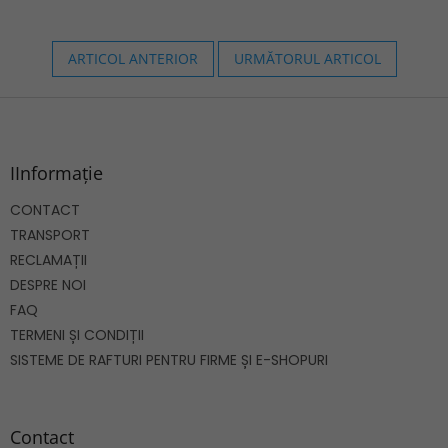
ARTICOL ANTERIOR
URMĂTORUL ARTICOL
S
u
b
s
IInformație
o
CONTACT
l
TRANSPORT
RECLAMAȚII
DESPRE NOI
FAQ
TERMENI ȘI CONDIȚII
SISTEME DE RAFTURI PENTRU FIRME ȘI E-SHOPURI
Contact