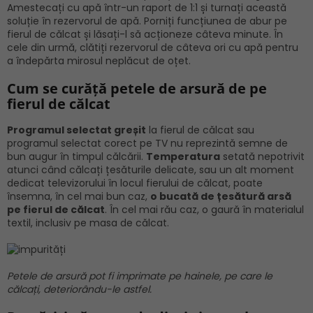
Amestecați cu apă într-un raport de 1:1 și turnați această
soluție în rezervorul de apă. Porniți funcțiunea de abur pe
fierul de călcat și lăsați-l să acționeze câteva minute. În
cele din urmă, clătiți rezervorul de câteva ori cu apă pentru
a îndepărta mirosul neplăcut de oțet.
Cum se curăță petele de arsură de pe
fierul de călcat
Programul selectat greșit
la fierul de călcat sau
programul selectat corect pe TV nu reprezintă semne de
bun augur în timpul călcării.
Temperatura
setată nepotrivit
atunci când călcați țesăturile delicate, sau un alt moment
dedicat televizorului în locul fierului de călcat, poate
însemna, în cel mai bun caz,
o bucată de țesătură arsă
pe fierul de călcat
. În cel mai rău caz, o gaură în materialul
textil, inclusiv pe masa de călcat.
Petele de arsură pot fi imprimate pe hainele, pe care le
călcați, deteriorându-le astfel.