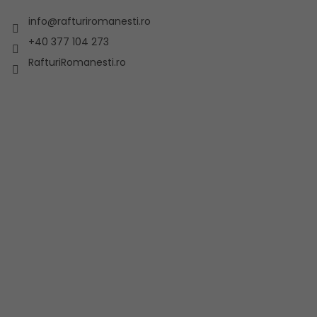
info
@
rafturiromanesti.ro
+40 377 104 273
RafturiRomanesti.ro